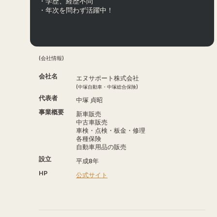
・学歴、経歴不問
・年次を問わず活躍中！
(会社情報)
会社名
エヌサポート株式会社
(中塚自動車・中塚総合保険)
代表者
中塚 貞昭
事業概要
新車販売
中古車販売
車検・点検・板金・修理
各種保険
自動車用品の販売
設立
平成8年
HP
公式サイト